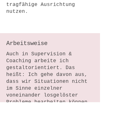
tragfähige Ausrichtung
nutzen.
Arbeitsweise
Auch in Supervision &
Coaching arbeite ich
gestaltorientiert. Das
heißt: Ich gehe davon aus,
dass wir Situationen nicht
im Sinne einzelner
voneinander losgelöster
Probleme bearbeiten können,
sondern immer das Ganze –
die Beziehungen, Muster und
Zusammenhänge - betrachten
müssen.
Gemeinsam schauen wir