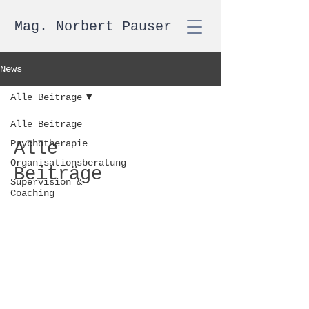
Mag. Norbert Pauser
News
Alle Beiträge
Alle Beiträge
Psychotherapie
Alle
Organisationsberatung
Beiträge
Supervision &
Coaching