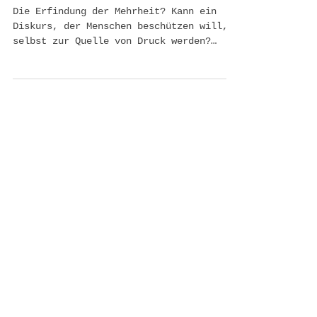
Diversity krank macht
Die Erfindung der Mehrheit? Kann ein
Diskurs, der Menschen beschützen will,
selbst zur Quelle von Druck werden?
Diversity steht aus unserer Sicht nicht
in Frage. Aber. Stellen wir im
gegenwärtigen Diversity & Inclusion-
Diskurs auch noch die richtigen Fragen?
Diversity sollte ursprünglich
Wahrnehmungsordnungen sichtbar machen.
Heute ist Diversity vielfach selbst zur
bloßen Order geworden. Keineswegs
neutral. Es wird klar entschieden, wer
als divers gilt. Wer als privilegiert.