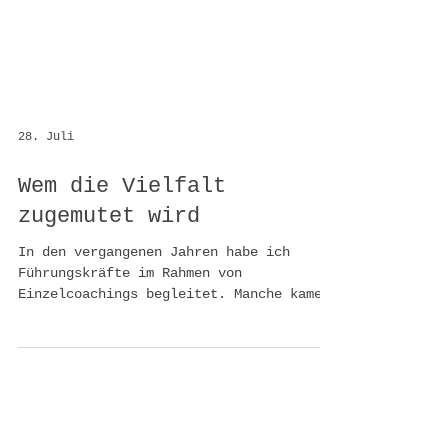
28. Juli
Wem die Vielfalt
zugemutet wird
In den vergangenen Jahren habe ich
Führungskräfte im Rahmen von
Einzelcoachings begleitet. Manche kamen
freiwillig. Andere gänzlich
unfreiwillig. Nicht selten waren es
Anlässe wie Grenzüberschreitungen,