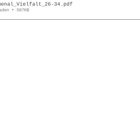
menal_Vielfalt_26-34
.pdf
aden • 587KB