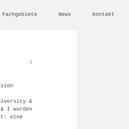
Fachgebiete
News
Kontakt
usion
Diversity & 
 & I wurden 
ft: eine 
 