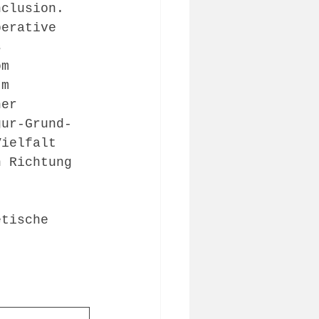
nclusion. 
perative 
s 
om 
Im 
her 
gur-Grund-
Vielfalt 
n Richtung 
etische 